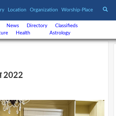
ory
Location
Organization
Worship-Place
News
Directory
Classifieds
ture
Health
Astrology
दिवस 2022