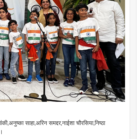
लांकी,अनुष्का साहा,अरिन समद्दर,नाईशा चौरसिया,निष्ठा
ा।